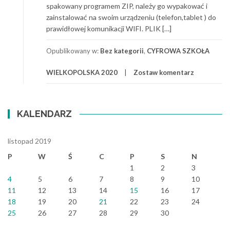
spakowany programem ZIP, należy go wypakować i
zainstalować na swoim urządzeniu (telefon,tablet ) do
prawidłowej komunikacji WIFI. PLIK […]
Opublikowany w:
Bez kategorii
,
CYFROWA SZKOŁA
WIELKOPOLSKA 2020
Zostaw komentarz
KALENDARZ
listopad 2019
P
W
Ś
C
P
S
N
1
2
3
4
5
6
7
8
9
10
11
12
13
14
15
16
17
18
19
20
21
22
23
24
25
26
27
28
29
30