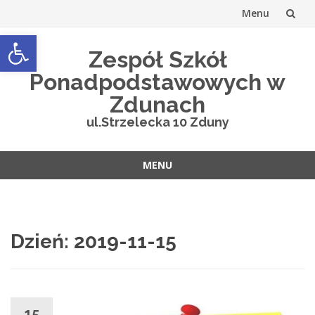
Menu
Open toolbar
Przejdź
Zespół Szkół
do
Ponadpodstawowych w
treści
Zdunach
ul.Strzelecka 10 Zduny
MENU
Przejdź
do
treści
Dzień:
2019-11-15
15