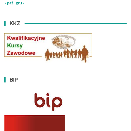
« paź
gru »
KKZ
BIP