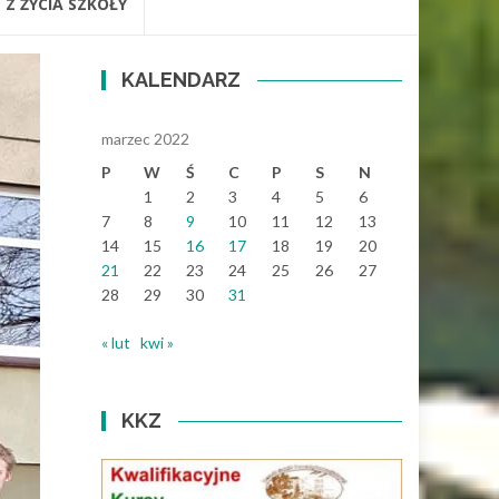
Z ŻYCIA SZKOŁY
KALENDARZ
marzec 2022
P
W
Ś
C
P
S
N
1
2
3
4
5
6
7
8
9
10
11
12
13
14
15
16
17
18
19
20
21
22
23
24
25
26
27
28
29
30
31
« lut
kwi »
KKZ