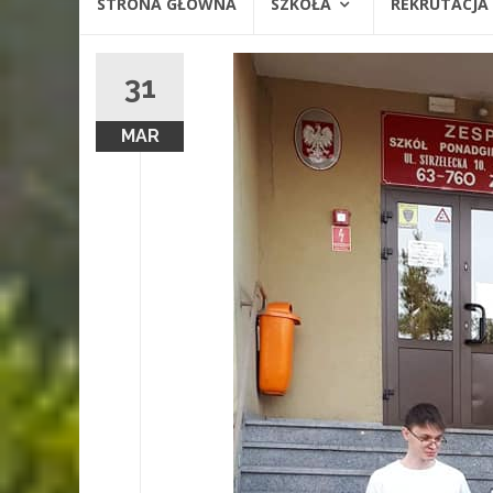
STRONA GŁÓWNA
SZKOŁA
REKRUTACJA
do
treści
31
MAR