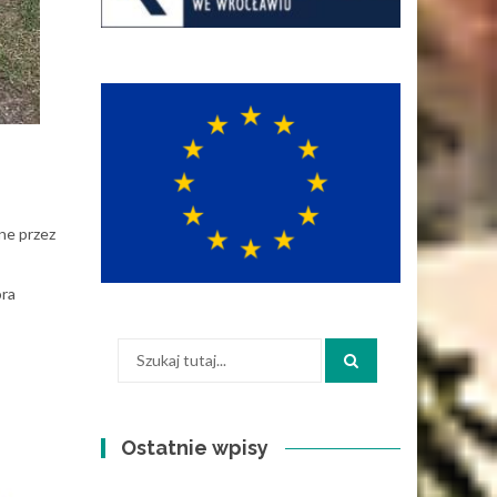
ane przez
ora
Szukaj:
Ostatnie wpisy