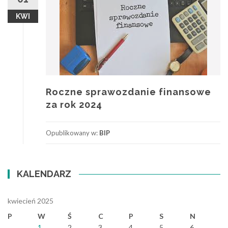
KWI
Roczne sprawozdanie finansowe
za rok 2024
Opublikowany w:
BIP
KALENDARZ
kwiecień 2025
P
W
Ś
C
P
S
N
1
2
3
4
5
6