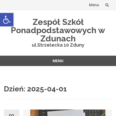
Menu
Open toolbar
Przejdź
Zespół Szkół
do
Ponadpodstawowych w
treści
Zdunach
ul.Strzelecka 10 Zduny
MENU
Przejdź
do
treści
Dzień:
2025-04-01
01