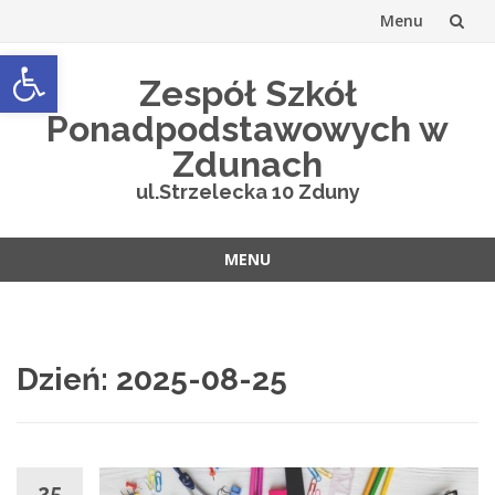
Menu
Open toolbar
Przejdź
Zespół Szkół
do
Ponadpodstawowych w
treści
Zdunach
ul.Strzelecka 10 Zduny
MENU
Przejdź
do
treści
Dzień:
2025-08-25
25